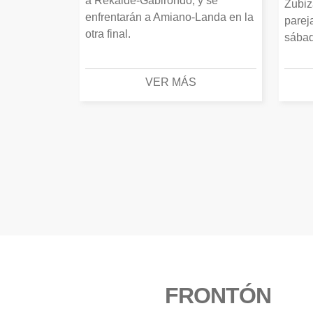
a Rekalde-Gabirondo, y se
Zubiz
enfrentarán a Amiano-Landa en la
parej
otra final.
sábad
VER MÁS
FRONTÓN