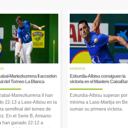
026
04/08/2026
abal-Mariezkurrena II acceden
Ezkurdia-Albisu consiguen la
inal del Torneo La Blanca
victoria en el Masters CaixaBa
zabal-Mariezkurrena II han
Ezkurdia-Albisu superan por
o 22-13 a Laso-Albisu en la
mínima a Laso-Martija en Ber
ra semifinal del torneo de
suman su primera victoria.
iz. En el Serie B, Amiano-
 han ganado 22-12 a