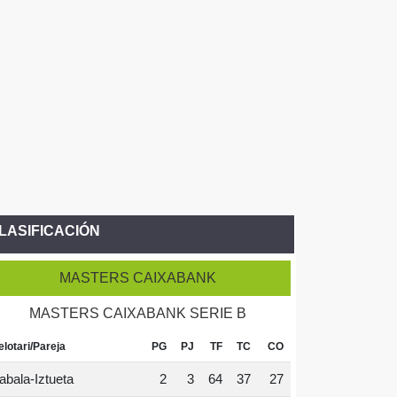
LASIFICACIÓN
MASTERS CAIXABANK
MASTERS CAIXABANK SERIE B
elotari/Pareja
PG
PJ
TF
TC
CO
abala-Iztueta
2
3
64
37
27