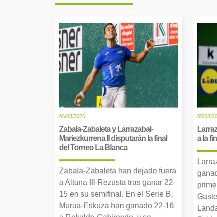
06/08/2026
05/08/2
Zabala-Zabaleta y Larrazabal-
Larraz
Mariezkurrena II disputarán la final
a la f
del Torneo La Blanca
Larra
Zabala-Zabaleta han dejado fuera
ganad
a Altuna III-Rezusta tras ganar 22-
prime
15 en su semifinal. En el Serie B,
Gaste
Murua-Eskuza han ganado 22-16
Landa