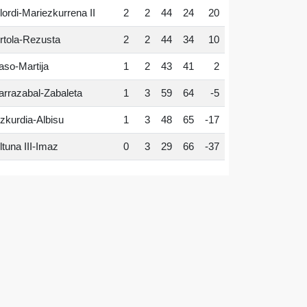
lordi-Mariezkurrena II
2
2
44
24
20
rtola-Rezusta
2
2
44
34
10
aso-Martija
1
2
43
41
2
arrazabal-Zabaleta
1
3
59
64
-5
zkurdia-Albisu
1
3
48
65
-17
ltuna III-Imaz
0
3
29
66
-37