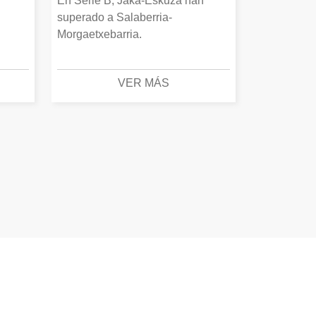
En Serie B, Jaka-Eskuza han
superado a Salaberria-
Morgaetxebarria.
VER MÁS