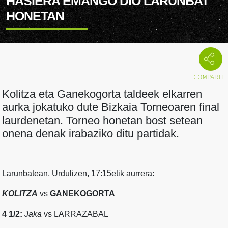
HASIERA EMANGO DIO LARUNBAT
HONETAN
Kolitza eta Ganekogorta taldeek elkarren
aurka jokatuko dute Bizkaia Torneoaren final
laurdenetan. Torneo honetan bost setean
onena denak irabaziko ditu partidak.
Larunbatean, Urdulizen, 17:15etik aurrera:
KOLITZA
vs
GANEKOGORTA
4 1/2:
Jaka
vs LARRAZABAL