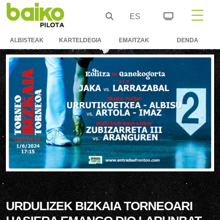
ES
ALBISTEAK
KARTELDEGIA
EMAITZAK
DENDA
URDULIZEK BIZKAIA TORNEOARI