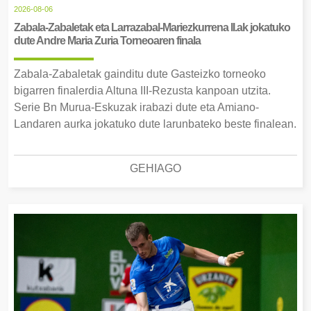
2026-08-06
Zabala-Zabaletak eta Larrazabal-Mariezkurrena II.ak jokatuko
dute Andre Maria Zuria Torneoaren finala
Zabala-Zabaletak gainditu dute Gasteizko torneoko
bigarren finalerdia Altuna III-Rezusta kanpoan utzita.
Serie Bn Murua-Eskuzak irabazi dute eta Amiano-
Landaren aurka jokatuko dute larunbateko beste finalean.
GEHIAGO