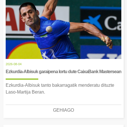
2026-08-04
Ezkurdia-Albisuk garaipena lortu dute CaixaBank Mastersean
Ezkurdia-Albisuk tanto bakarragatik menderatu dituzte
Laso-Martija Beran.
GEHIAGO