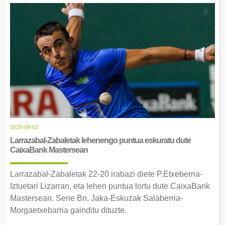
2026-08-02
Larrazabal-Zabaletak lehenengo puntua eskuratu dute
CaixaBank Mastersean
Larrazabal-Zabaletak 22-20 irabazi diete P.Etxeberria-
Iztuetari Lizarran, eta lehen puntua lortu dute CaixaBank
Mastersean. Serie Bn, Jaka-Eskuzak Salaberria-
Morgaetxebarria gainditu dituzte.