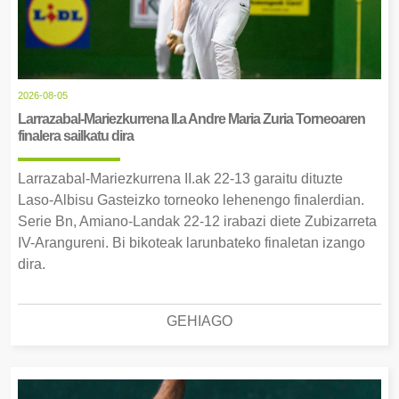
2026-08-05
Larrazabal-Mariezkurrena II.a Andre Maria Zuria Torneoaren
finalera sailkatu dira
Larrazabal-Mariezkurrena II.ak 22-13 garaitu dituzte
Laso-Albisu Gasteizko torneoko lehenengo finalerdian.
Serie Bn, Amiano-Landak 22-12 irabazi diete Zubizarreta
IV-Arangureni. Bi bikoteak larunbateko finaletan izango
dira.
GEHIAGO