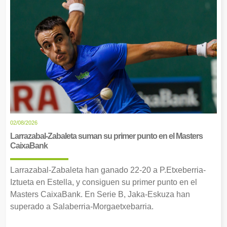
02/08/2026
Larrazabal-Zabaleta suman su primer punto en el Masters
CaixaBank
Larrazabal-Zabaleta han ganado 22-20 a P.Etxeberria-
Iztueta en Estella, y consiguen su primer punto en el
Masters CaixaBank. En Serie B, Jaka-Eskuza han
superado a Salaberria-Morgaetxebarria.