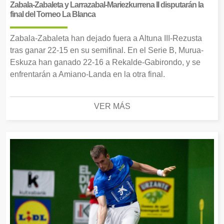
Zabala-Zabaleta y Larrazabal-Mariezkurrena II disputarán la
final del Torneo La Blanca
Zabala-Zabaleta han dejado fuera a Altuna III-Rezusta
tras ganar 22-15 en su semifinal. En el Serie B, Murua-
Eskuza han ganado 22-16 a Rekalde-Gabirondo, y se
enfrentarán a Amiano-Landa en la otra final.
VER MÁS