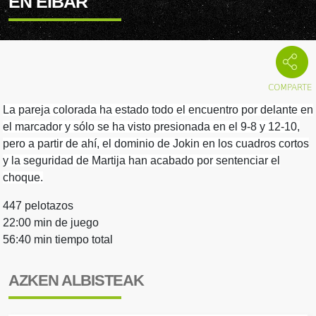
EN EIBAR
La pareja colorada ha estado todo el encuentro por delante en
el marcador y sólo se ha visto presionada en el 9-8 y 12-10,
pero a partir de ahí, el dominio de Jokin en los cuadros cortos
y la seguridad de Martija han acabado por sentenciar el
choque.
447 pelotazos
22:00 min de juego
56:40 min tiempo total
AZKEN ALBISTEAK