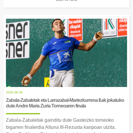
2026-08-06
Zabala-Zabaletak eta Larrazabal-Mariezkurrena II.ak jokatuko
dute Andre Maria Zuria Torneoaren finala
Zabala-Zabaletak gainditu dute Gasteizko torneoko
bigarren finalerdia Altuna III-Rezusta kanpoan utzita.