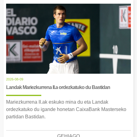
2026-08-09
Landak Mariezkurrena II.a ordezkatuko du Bastidan
Mariezkurrena II.ak eskuko mina du eta Landak
ordezkatuko du igande honetan CaixaBank Masterseko
partidan Bastidan.
GEHIAGO