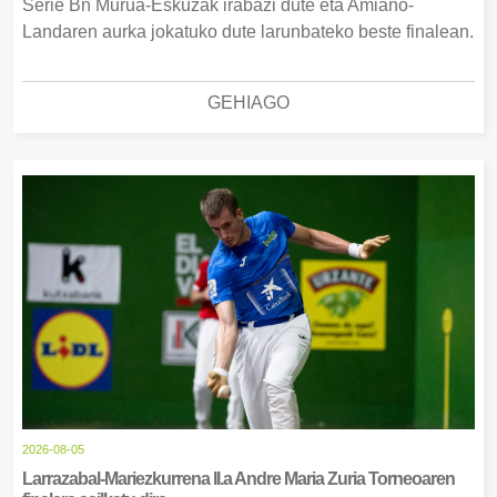
Serie Bn Murua-Eskuzak irabazi dute eta Amiano-
Landaren aurka jokatuko dute larunbateko beste finalean.
GEHIAGO
2026-08-05
Larrazabal-Mariezkurrena II.a Andre Maria Zuria Torneoaren