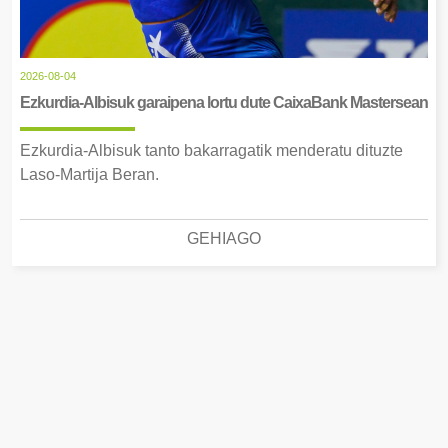
2026-08-04
Ezkurdia-Albisuk garaipena lortu dute CaixaBank Mastersean
Ezkurdia-Albisuk tanto bakarragatik menderatu dituzte
Laso-Martija Beran.
GEHIAGO