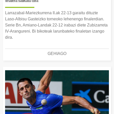
finalera sailkatu dira
Larrazabal-Mariezkurrena II.ak 22-13 garaitu dituzte
Laso-Albisu Gasteizko torneoko lehenengo finalerdian.
Serie Bn, Amiano-Landak 22-12 irabazi diete Zubizarreta
IV-Arangureni. Bi bikoteak larunbateko finaletan izango
dira.
GEHIAGO