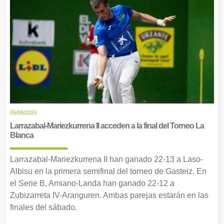
05/08/2026
Larrazabal-Mariezkurrena II acceden a la final del Torneo La
Blanca
Larrazabal-Mariezkurrena II han ganado 22-13 a Laso-
Albisu en la primera semifinal del torneo de Gasteiz. En
el Serie B, Amiano-Landa han ganado 22-12 a
Zubizarreta IV-Aranguren. Ambas parejas estarán en las
finales del sábado.