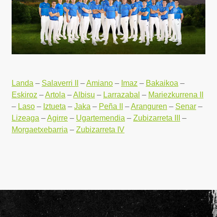
Landa
–
Salaverri II
–
Amiano
–
Imaz
–
Bakaikoa
–
Eskiroz
–
Artola
–
Albisu
–
Larrazabal
–
Mariezkurrena II
–
Laso
–
Iztueta
–
Jaka
–
Peña II
–
Aranguren
–
Senar
–
Lizeaga
–
Agirre
–
Ugartemendia
–
Zubizarreta III
–
Morgaetxebarria
–
Zubizarreta IV