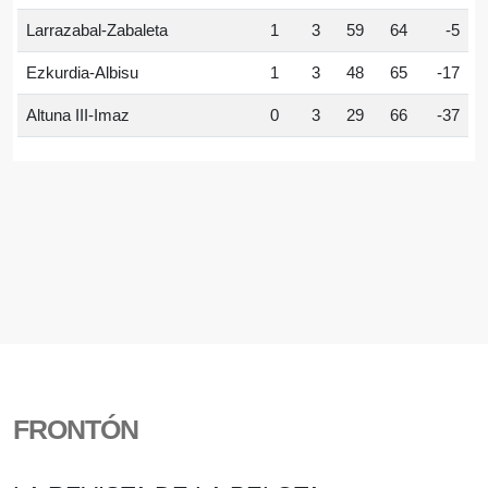
Larrazabal-Zabaleta
1
3
59
64
-5
Ezkurdia-Albisu
1
3
48
65
-17
Altuna III-Imaz
0
3
29
66
-37
FRONTÓN