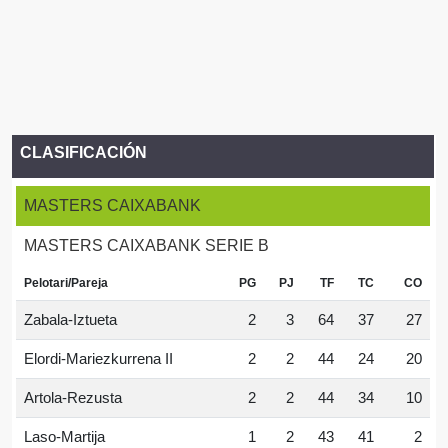
CLASIFICACIÓN
MASTERS CAIXABANK
MASTERS CAIXABANK SERIE B
Pelotari/Pareja
PG
PJ
TF
TC
CO
Zabala-Iztueta
2
3
64
37
27
Elordi-Mariezkurrena II
2
2
44
24
20
Artola-Rezusta
2
2
44
34
10
Laso-Martija
1
2
43
41
2