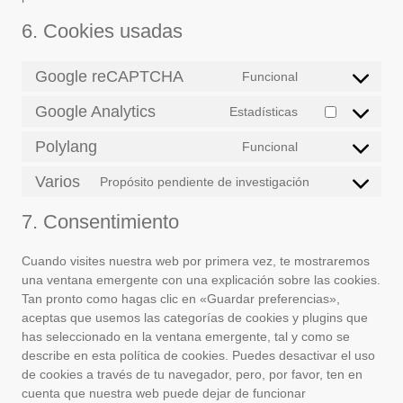
6. Cookies usadas
Google reCAPTCHA
Funcional
Consent
to
Google Analytics
Estadísticas
Consent
service
to
google-
Polylang
Funcional
Consent
service
recaptcha
to
google-
Varios
Propósito pendiente de investigación
Consent
service
analytics
to
polylang
7. Consentimiento
service
varios
Cuando visites nuestra web por primera vez, te mostraremos
una ventana emergente con una explicación sobre las cookies.
Tan pronto como hagas clic en «Guardar preferencias»,
aceptas que usemos las categorías de cookies y plugins que
has seleccionado en la ventana emergente, tal y como se
describe en esta política de cookies. Puedes desactivar el uso
de cookies a través de tu navegador, pero, por favor, ten en
cuenta que nuestra web puede dejar de funcionar