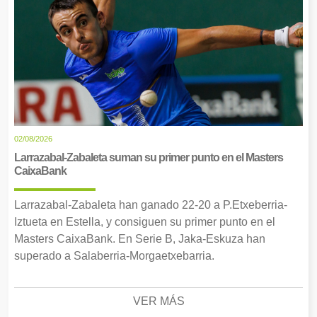
02/08/2026
Larrazabal-Zabaleta suman su primer punto en el Masters
CaixaBank
Larrazabal-Zabaleta han ganado 22-20 a P.Etxeberria-
Iztueta en Estella, y consiguen su primer punto en el
Masters CaixaBank. En Serie B, Jaka-Eskuza han
superado a Salaberria-Morgaetxebarria.
VER MÁS