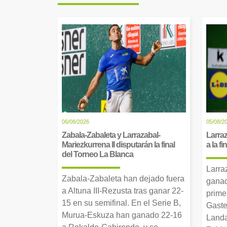
06/08/2026
05/08/2
Zabala-Zabaleta y Larrazabal-
Larraz
Mariezkurrena II disputarán la final
a la f
del Torneo La Blanca
Larra
Zabala-Zabaleta han dejado fuera
ganad
a Altuna III-Rezusta tras ganar 22-
prime
15 en su semifinal. En el Serie B,
Gaste
Murua-Eskuza han ganado 22-16
Landa