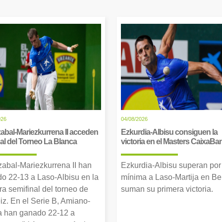
026
04/08/2026
abal-Mariezkurrena II acceden
Ezkurdia-Albisu consiguen la
inal del Torneo La Blanca
victoria en el Masters CaixaBa
zabal-Mariezkurrena II han
Ezkurdia-Albisu superan por
o 22-13 a Laso-Albisu en la
mínima a Laso-Martija en Ber
ra semifinal del torneo de
suman su primera victoria.
iz. En el Serie B, Amiano-
 han ganado 22-12 a