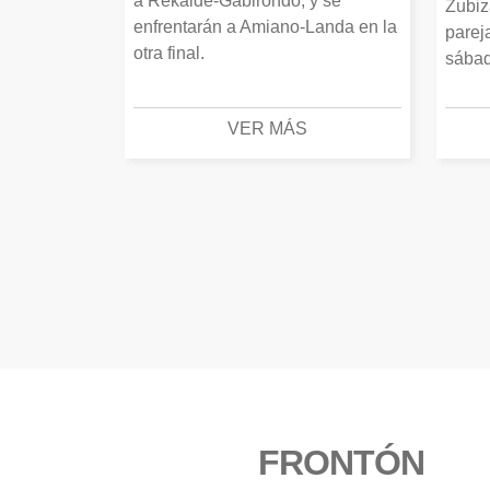
a Rekalde-Gabirondo, y se
Zubiz
enfrentarán a Amiano-Landa en la
parej
otra final.
sábad
VER MÁS
FRONTÓN