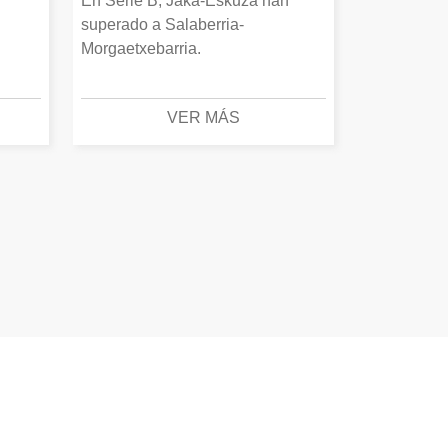
En Serie B, Jaka-Eskuza han
superado a Salaberria-
Morgaetxebarria.
VER MÁS