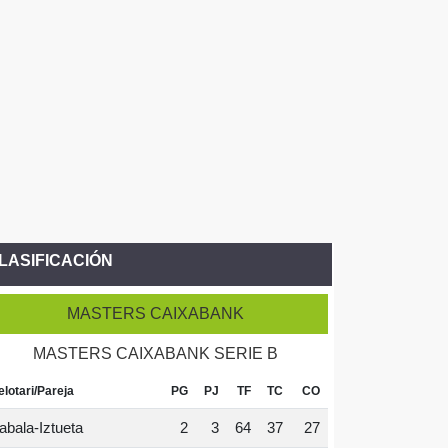
LASIFICACIÓN
MASTERS CAIXABANK
MASTERS CAIXABANK SERIE B
elotari/Pareja
PG
PJ
TF
TC
CO
abala-Iztueta
2
3
64
37
27