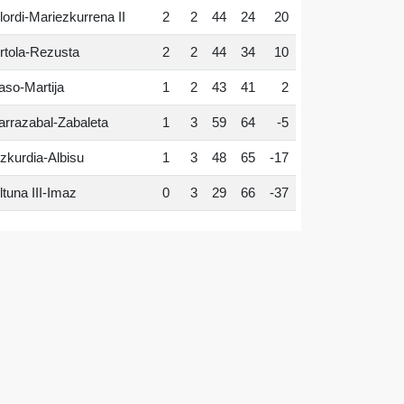
lordi-Mariezkurrena II
2
2
44
24
20
rtola-Rezusta
2
2
44
34
10
aso-Martija
1
2
43
41
2
arrazabal-Zabaleta
1
3
59
64
-5
zkurdia-Albisu
1
3
48
65
-17
ltuna III-Imaz
0
3
29
66
-37