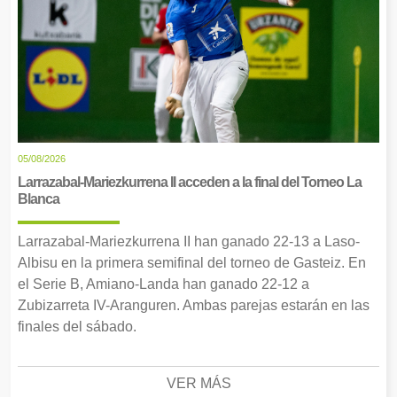
05/08/2026
Larrazabal-Mariezkurrena II acceden a la final del Torneo La
Blanca
Larrazabal-Mariezkurrena II han ganado 22-13 a Laso-
Albisu en la primera semifinal del torneo de Gasteiz. En
el Serie B, Amiano-Landa han ganado 22-12 a
Zubizarreta IV-Aranguren. Ambas parejas estarán en las
finales del sábado.
VER MÁS