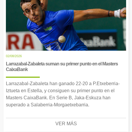
02/08/2026
Larrazabal-Zabaleta suman su primer punto en el Masters
CaixaBank
Larrazabal-Zabaleta han ganado 22-20 a P.Etxeberria-
Iztueta en Estella, y consiguen su primer punto en el
Masters CaixaBank. En Serie B, Jaka-Eskuza han
superado a Salaberria-Morgaetxebarria.
VER MÁS