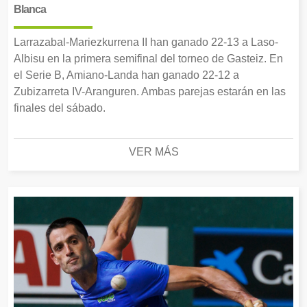
Blanca
Larrazabal-Mariezkurrena II han ganado 22-13 a Laso-
Albisu en la primera semifinal del torneo de Gasteiz. En
el Serie B, Amiano-Landa han ganado 22-12 a
Zubizarreta IV-Aranguren. Ambas parejas estarán en las
finales del sábado.
VER MÁS