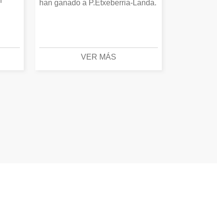
n
han ganado a P.Etxeberria-Landa.
VER MÁS