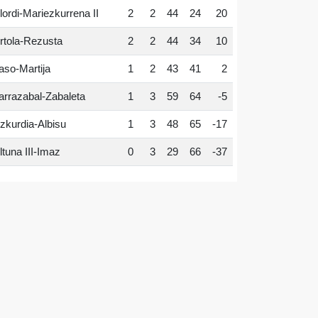
lordi-Mariezkurrena II
2
2
44
24
20
rtola-Rezusta
2
2
44
34
10
aso-Martija
1
2
43
41
2
arrazabal-Zabaleta
1
3
59
64
-5
zkurdia-Albisu
1
3
48
65
-17
ltuna III-Imaz
0
3
29
66
-37