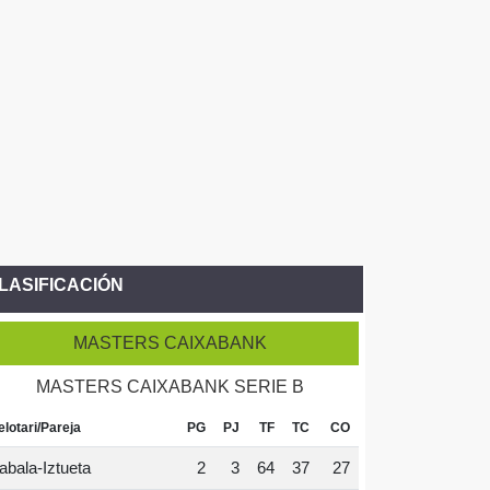
LASIFICACIÓN
MASTERS CAIXABANK
MASTERS CAIXABANK SERIE B
elotari/Pareja
PG
PJ
TF
TC
CO
abala-Iztueta
2
3
64
37
27