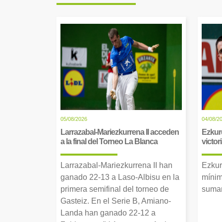
05/08/2026
04/08/2
Larrazabal-Mariezkurrena II acceden
Ezkur
a la final del Torneo La Blanca
victor
Larrazabal-Mariezkurrena II han
Ezkur
ganado 22-13 a Laso-Albisu en la
mínim
primera semifinal del torneo de
suman
Gasteiz. En el Serie B, Amiano-
Landa han ganado 22-12 a