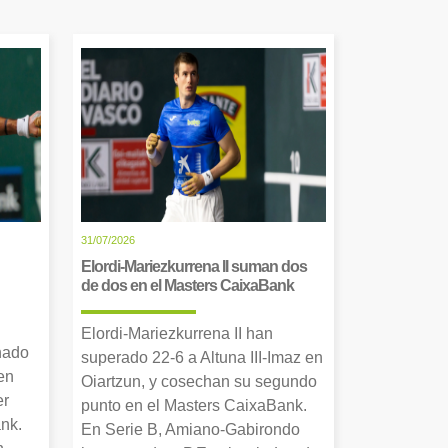
31/07/2026
Elordi-Mariezkurrena II suman dos
de dos en el Masters CaixaBank
Elordi-Mariezkurrena II han
nado
superado 22-6 a Altuna III-Imaz en
en
Oiartzun, y cosechan su segundo
er
punto en el Masters CaixaBank.
nk.
En Serie B, Amiano-Gabirondo