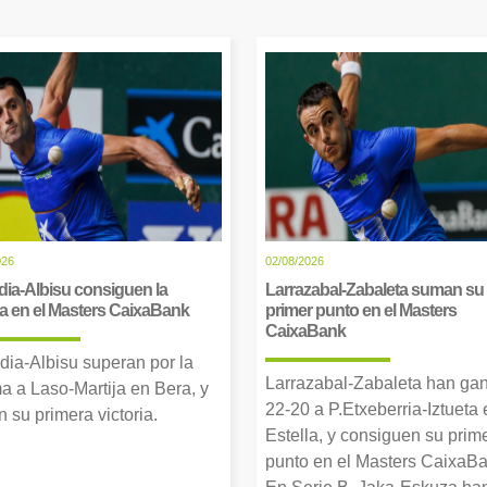
026
02/08/2026
dia-Albisu consiguen la
Larrazabal-Zabaleta suman su
ia en el Masters CaixaBank
primer punto en el Masters
CaixaBank
dia-Albisu superan por la
Larrazabal-Zabaleta han ga
a a Laso-Martija en Bera, y
22-20 a P.Etxeberria-Iztueta 
 su primera victoria.
Estella, y consiguen su prim
punto en el Masters CaixaBa