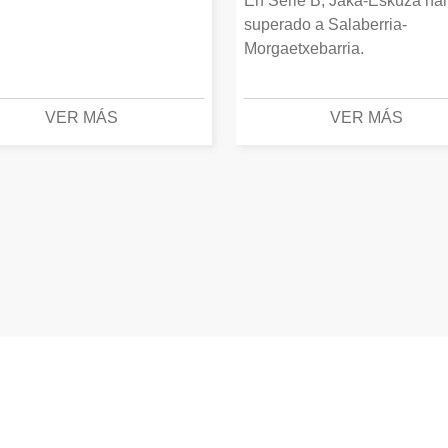
En Serie B, Jaka-Eskuza ha
superado a Salaberria-
Morgaetxebarria.
VER MÁS
VER MÁS