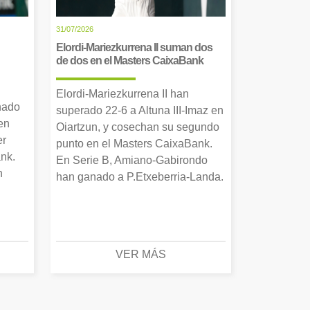
31/07/2026
Elordi-Mariezkurrena II suman dos
de dos en el Masters CaixaBank
Elordi-Mariezkurrena II han
nado
superado 22-6 a Altuna III-Imaz en
en
Oiartzun, y cosechan su segundo
er
punto en el Masters CaixaBank.
nk.
En Serie B, Amiano-Gabirondo
n
han ganado a P.Etxeberria-Landa.
VER MÁS