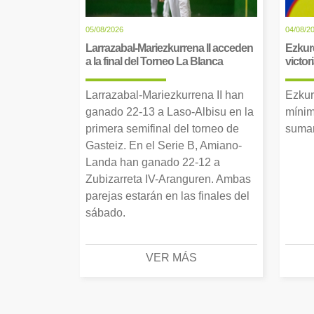
05/08/2026
04/08/2
Larrazabal-Mariezkurrena II acceden
Ezkur
a la final del Torneo La Blanca
victor
Larrazabal-Mariezkurrena II han
Ezkur
ganado 22-13 a Laso-Albisu en la
mínim
primera semifinal del torneo de
suman
Gasteiz. En el Serie B, Amiano-
Landa han ganado 22-12 a
Zubizarreta IV-Aranguren. Ambas
parejas estarán en las finales del
sábado.
VER MÁS