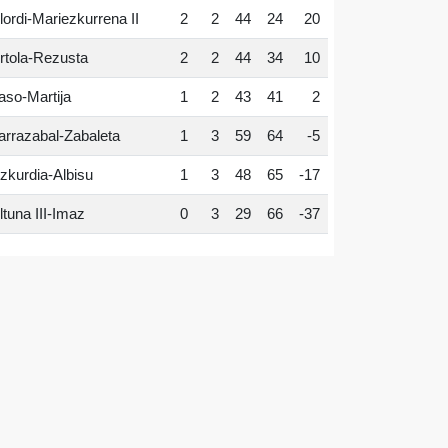
lordi-Mariezkurrena II
2
2
44
24
20
rtola-Rezusta
2
2
44
34
10
aso-Martija
1
2
43
41
2
arrazabal-Zabaleta
1
3
59
64
-5
zkurdia-Albisu
1
3
48
65
-17
ltuna III-Imaz
0
3
29
66
-37