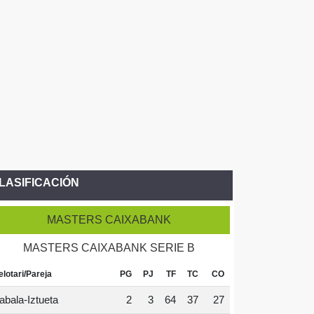
LASIFICACIÓN
MASTERS CAIXABANK
MASTERS CAIXABANK SERIE B
elotari/Pareja
PG
PJ
TF
TC
CO
abala-Iztueta
2
3
64
37
27