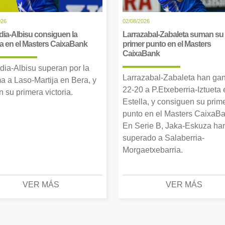
026
02/08/2026
dia-Albisu consiguen la
Larrazabal-Zabaleta suman su
ia en el Masters CaixaBank
primer punto en el Masters
CaixaBank
dia-Albisu superan por la
Larrazabal-Zabaleta han ga
a a Laso-Martija en Bera, y
22-20 a P.Etxeberria-Iztueta 
 su primera victoria.
Estella, y consiguen su prim
punto en el Masters CaixaBa
En Serie B, Jaka-Eskuza ha
superado a Salaberria-
Morgaetxebarria.
VER MÁS
VER MÁS