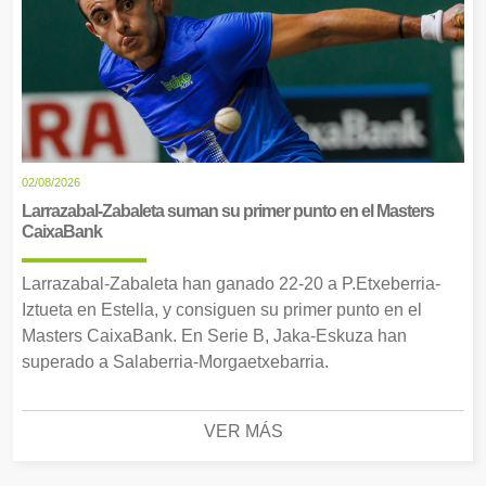
02/08/2026
Larrazabal-Zabaleta suman su primer punto en el Masters
CaixaBank
Larrazabal-Zabaleta han ganado 22-20 a P.Etxeberria-
Iztueta en Estella, y consiguen su primer punto en el
Masters CaixaBank. En Serie B, Jaka-Eskuza han
superado a Salaberria-Morgaetxebarria.
VER MÁS