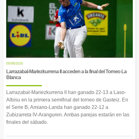
05/08/2026
Larrazabal-Mariezkurrena II acceden a la final del Torneo La
Blanca
Larrazabal-Mariezkurrena II han ganado 22-13 a Laso-
Albisu en la primera semifinal del torneo de Gasteiz. En
el Serie B, Amiano-Landa han ganado 22-12 a
Zubizarreta IV-Aranguren. Ambas parejas estarán en las
finales del sábado.