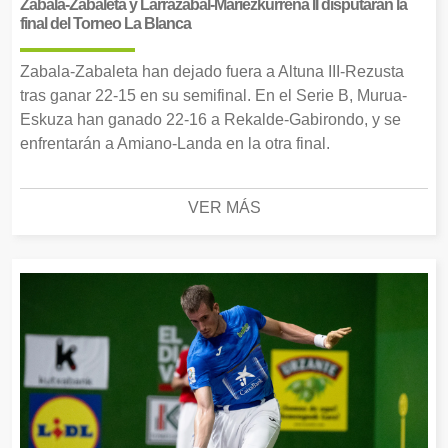
Zabala-Zabaleta y Larrazabal-Mariezkurrena II disputarán la
final del Torneo La Blanca
Zabala-Zabaleta han dejado fuera a Altuna III-Rezusta
tras ganar 22-15 en su semifinal. En el Serie B, Murua-
Eskuza han ganado 22-16 a Rekalde-Gabirondo, y se
enfrentarán a Amiano-Landa en la otra final.
VER MÁS