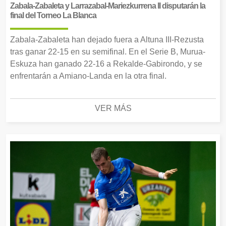
Zabala-Zabaleta y Larrazabal-Mariezkurrena II disputarán la
final del Torneo La Blanca
Zabala-Zabaleta han dejado fuera a Altuna III-Rezusta
tras ganar 22-15 en su semifinal. En el Serie B, Murua-
Eskuza han ganado 22-16 a Rekalde-Gabirondo, y se
enfrentarán a Amiano-Landa en la otra final.
VER MÁS