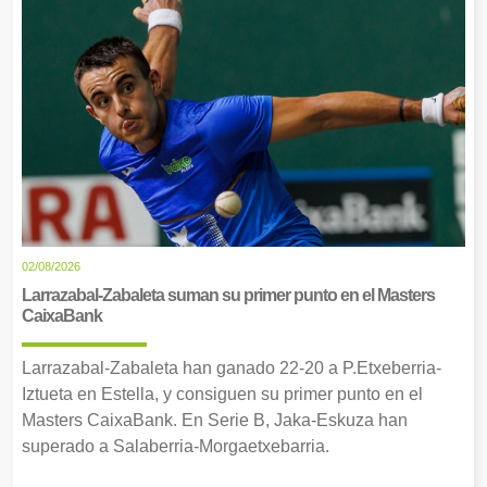
02/08/2026
Larrazabal-Zabaleta suman su primer punto en el Masters
CaixaBank
Larrazabal-Zabaleta han ganado 22-20 a P.Etxeberria-
Iztueta en Estella, y consiguen su primer punto en el
Masters CaixaBank. En Serie B, Jaka-Eskuza han
superado a Salaberria-Morgaetxebarria.