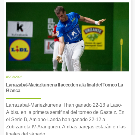
05/08/2026
Larrazabal-Mariezkurrena II acceden a la final del Torneo La
Blanca
Larrazabal-Mariezkurrena II han ganado 22-13 a Laso-
Albisu en la primera semifinal del torneo de Gasteiz. En
el Serie B, Amiano-Landa han ganado 22-12 a
Zubizarreta IV-Aranguren. Ambas parejas estarán en las
finales del sábado.