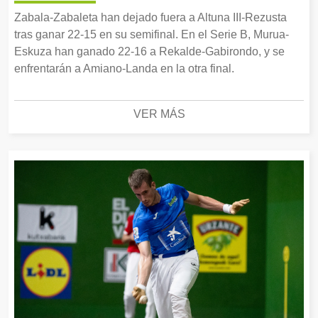
Zabala-Zabaleta han dejado fuera a Altuna III-Rezusta
tras ganar 22-15 en su semifinal. En el Serie B, Murua-
Eskuza han ganado 22-16 a Rekalde-Gabirondo, y se
enfrentarán a Amiano-Landa en la otra final.
VER MÁS