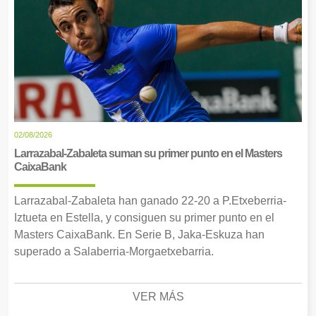
02/08/2026
Larrazabal-Zabaleta suman su primer punto en el Masters
CaixaBank
Larrazabal-Zabaleta han ganado 22-20 a P.Etxeberria-
Iztueta en Estella, y consiguen su primer punto en el
Masters CaixaBank. En Serie B, Jaka-Eskuza han
superado a Salaberria-Morgaetxebarria.
VER MÁS