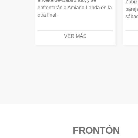
a Rekalde-Gabirondo, y se
Zubiz
enfrentarán a Amiano-Landa en la
parej
otra final.
sábad
VER MÁS
FRONTÓN