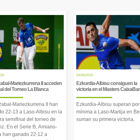
026
04/08/2026
abal-Mariezkurrena II acceden
Ezkurdia-Albisu consiguen la
inal del Torneo La Blanca
victoria en el Masters CaixaBa
zabal-Mariezkurrena II han
Ezkurdia-Albisu superan por
o 22-13 a Laso-Albisu en la
mínima a Laso-Martija en Ber
ra semifinal del torneo de
suman su primera victoria.
iz. En el Serie B, Amiano-
 han ganado 22-12 a