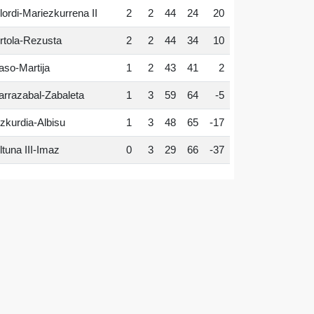
lordi-Mariezkurrena II
2
2
44
24
20
rtola-Rezusta
2
2
44
34
10
aso-Martija
1
2
43
41
2
arrazabal-Zabaleta
1
3
59
64
-5
zkurdia-Albisu
1
3
48
65
-17
ltuna III-Imaz
0
3
29
66
-37