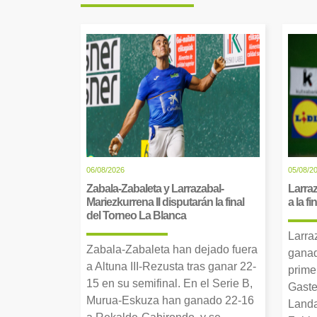
06/08/2026
05/08/2
Zabala-Zabaleta y Larrazabal-
Larraz
Mariezkurrena II disputarán la final
a la f
del Torneo La Blanca
Larra
Zabala-Zabaleta han dejado fuera
ganad
a Altuna III-Rezusta tras ganar 22-
prime
15 en su semifinal. En el Serie B,
Gaste
Murua-Eskuza han ganado 22-16
Landa