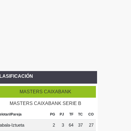
LASIFICACIÓN
MASTERS CAIXABANK
MASTERS CAIXABANK SERIE B
elotari/Pareja
PG
PJ
TF
TC
CO
abala-Iztueta
2
3
64
37
27