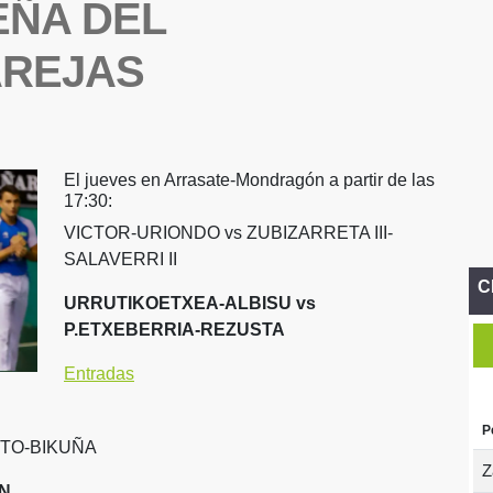
EÑA DEL
AREJAS
El jueves en Arrasate-Mondragón a partir de las
17:30:
VICTOR-URIONDO vs ZUBIZARRETA III-
SALAVERRI II
C
URRUTIKOETXEA-ALBISU vs
P.ETXEBERRIA-REZUSTA
Entradas
P
TO-BIKUÑA
Z
N