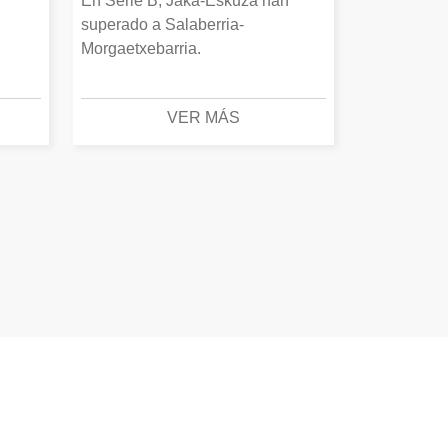
En Serie B, Jaka-Eskuza han
superado a Salaberria-
Morgaetxebarria.
VER MÁS