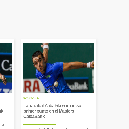
02/08/2026
Larrazabal-Zabaleta suman su
nk
primer punto en el Masters
CaixaBank
 la