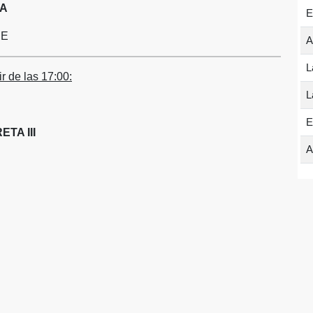
IA
E
BE
A
L
r de las 17:00:
L
E
ETA III
A