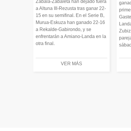
Zabala-Zabaleta han dejado fuera
ganad
a Altuna III-Rezusta tras ganar 22-
prime
15 en su semifinal. En el Serie B,
Gaste
Murua-Eskuza han ganado 22-16
Landa
a Rekalde-Gabirondo, y se
Zubiz
enfrentarán a Amiano-Landa en la
parej
otra final.
sábad
VER MÁS