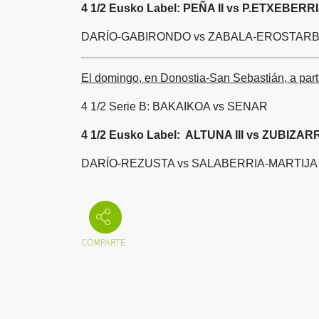
4 1/2 Eusko Label: PEÑA II vs P.ETXEBERR
DARÍO-GABIRONDO vs ZABALA-EROSTAR
El domingo, en Donostia-San Sebastián, a parti
4 1/2 Serie B: BAKAIKOA vs SENAR
4 1/2 Eusko Label: ALTUNA III vs ZUBIZARR
DARÍO-REZUSTA vs SALABERRIA-MARTIJA