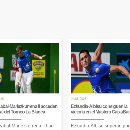
026
04/08/2026
abal-Mariezkurrena II acceden
Ezkurdia-Albisu consiguen la
inal del Torneo La Blanca
victoria en el Masters CaixaBa
zabal-Mariezkurrena II han
Ezkurdia-Albisu superan por