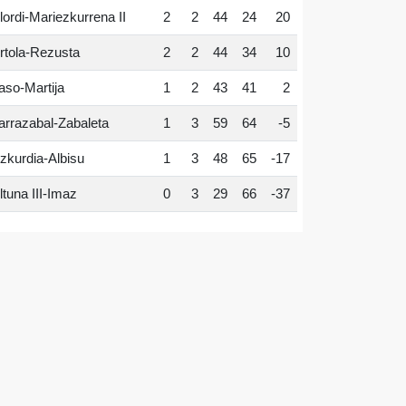
lordi-Mariezkurrena II
2
2
44
24
20
rtola-Rezusta
2
2
44
34
10
aso-Martija
1
2
43
41
2
arrazabal-Zabaleta
1
3
59
64
-5
zkurdia-Albisu
1
3
48
65
-17
ltuna III-Imaz
0
3
29
66
-37