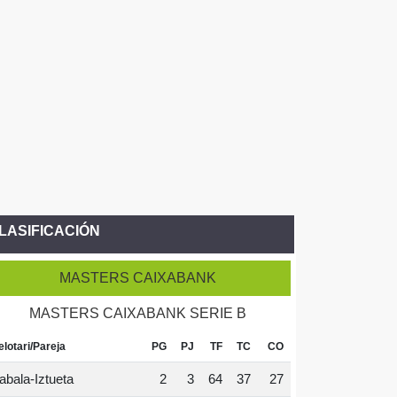
LASIFICACIÓN
MASTERS CAIXABANK
MASTERS CAIXABANK SERIE B
elotari/Pareja
PG
PJ
TF
TC
CO
abala-Iztueta
2
3
64
37
27