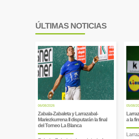
ÚLTIMAS NOTICIAS
06/08/2026
05/08/2
Zabala-Zabaleta y Larrazabal-
Larraz
Mariezkurrena II disputarán la final
a la f
del Torneo La Blanca
Larra