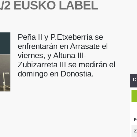
/2 EUSKO LABEL
Peña II y P.Etxeberria se
enfrentarán en Arrasate el
viernes, y Altuna III-
Zubizarreta III se medirán el
domingo en Donostia.
C
P
Z