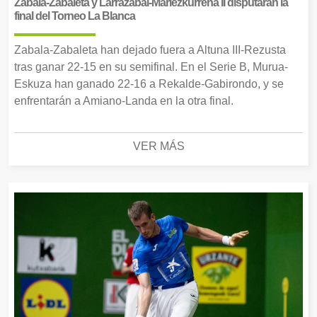
Zabala-Zabaleta y Larrazabal-Mariezkurrena II disputarán la
final del Torneo La Blanca
Zabala-Zabaleta han dejado fuera a Altuna III-Rezusta
tras ganar 22-15 en su semifinal. En el Serie B, Murua-
Eskuza han ganado 22-16 a Rekalde-Gabirondo, y se
enfrentarán a Amiano-Landa en la otra final.
VER MÁS