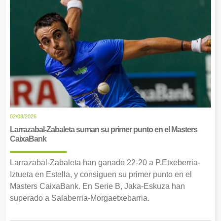
02/08/2026
Larrazabal-Zabaleta suman su primer punto en el Masters
CaixaBank
Larrazabal-Zabaleta han ganado 22-20 a P.Etxeberria-
Iztueta en Estella, y consiguen su primer punto en el
Masters CaixaBank. En Serie B, Jaka-Eskuza han
superado a Salaberria-Morgaetxebarria.