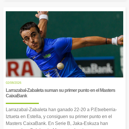
02/08/2026
Larrazabal-Zabaleta suman su primer punto en el Masters
CaixaBank
Larrazabal-Zabaleta han ganado 22-20 a P.Etxeberria-
Iztueta en Estella, y consiguen su primer punto en el
Masters CaixaBank. En Serie B, Jaka-Eskuza han