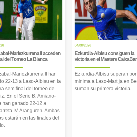
026
04/08/2026
abal-Mariezkurrena II acceden
Ezkurdia-Albisu consiguen la
inal del Torneo La Blanca
victoria en el Masters CaixaBa
zabal-Mariezkurrena II han
Ezkurdia-Albisu superan por
o 22-13 a Laso-Albisu en la
mínima a Laso-Martija en Ber
ra semifinal del torneo de
suman su primera victoria.
iz. En el Serie B, Amiano-
 han ganado 22-12 a
arreta IV-Aranguren. Ambas
as estarán en las finales del
o.