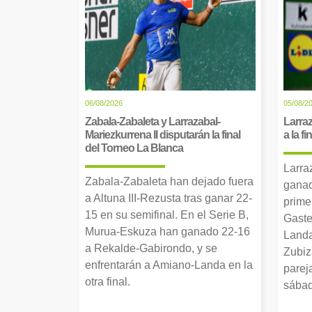
06/08/2026
05/08/2
Zabala-Zabaleta y Larrazabal-
Larraz
Mariezkurrena II disputarán la final
a la f
del Torneo La Blanca
Larra
Zabala-Zabaleta han dejado fuera
ganad
a Altuna III-Rezusta tras ganar 22-
prime
15 en su semifinal. En el Serie B,
Gaste
Murua-Eskuza han ganado 22-16
Landa
a Rekalde-Gabirondo, y se
Zubiz
enfrentarán a Amiano-Landa en la
parej
otra final.
sábad