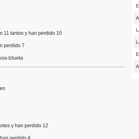
E
A
L
o 11 tantos y han perdido 10
L
n perdido 7
E
koa-Iztueta
A
ren
antos y han perdido 12
 han perdido 4