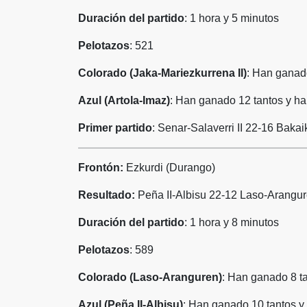
Duración del partido
: 1 hora y 5 minutos
Pelotazos
: 521
Colorado (Jaka-Mariezkurrena II)
: Han ganad
Azul (Artola-Imaz)
: Han ganado 12 tantos y ha
Primer partido
: Senar-Salaverri II 22-16 Bakai
Frontón:
Ezkurdi (Durango)
Resultado:
Peña II-Albisu 22-12 Laso-Arangu
Duración del partido
: 1 hora y 8 minutos
Pelotazos
: 589
Colorado (Laso-Aranguren)
: Han ganado 8 t
Azul (Peña II-Albisu)
: Han ganado 10 tantos y