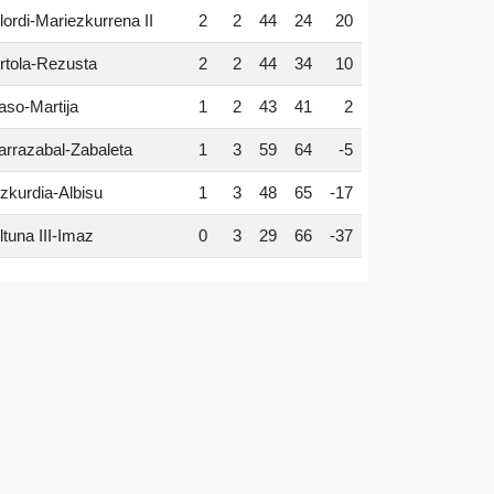
lordi-Mariezkurrena II
2
2
44
24
20
rtola-Rezusta
2
2
44
34
10
aso-Martija
1
2
43
41
2
arrazabal-Zabaleta
1
3
59
64
-5
zkurdia-Albisu
1
3
48
65
-17
ltuna III-Imaz
0
3
29
66
-37