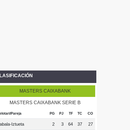
LASIFICACIÓN
MASTERS CAIXABANK
MASTERS CAIXABANK SERIE B
elotari/Pareja
PG
PJ
TF
TC
CO
abala-Iztueta
2
3
64
37
27