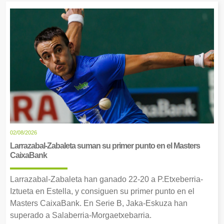
02/08/2026
Larrazabal-Zabaleta suman su primer punto en el Masters
CaixaBank
Larrazabal-Zabaleta han ganado 22-20 a P.Etxeberria-
Iztueta en Estella, y consiguen su primer punto en el
Masters CaixaBank. En Serie B, Jaka-Eskuza han
superado a Salaberria-Morgaetxebarria.