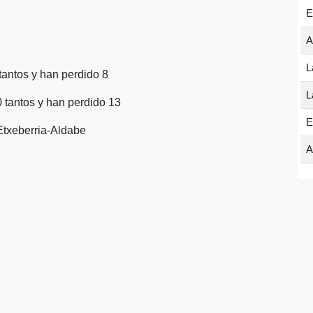
E
A
L
tantos y han perdido 8
L
 tantos y han perdido 13
E
Etxeberria-Aldabe
A