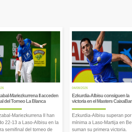
026
04/08/2026
abal-Mariezkurrena II acceden
Ezkurdia-Albisu consiguen la
inal del Torneo La Blanca
victoria en el Masters CaixaBa
zabal-Mariezkurrena II han
Ezkurdia-Albisu superan por
o 22-13 a Laso-Albisu en la
mínima a Laso-Martija en Ber
ra semifinal del torneo de
suman su primera victoria.