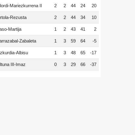
lordi-Mariezkurrena II
2
2
44
24
20
rtola-Rezusta
2
2
44
34
10
aso-Martija
1
2
43
41
2
arrazabal-Zabaleta
1
3
59
64
-5
zkurdia-Albisu
1
3
48
65
-17
ltuna III-Imaz
0
3
29
66
-37