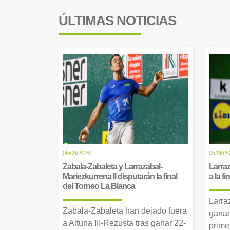
ÚLTIMAS NOTICIAS
06/08/2026
05/08/2
Zabala-Zabaleta y Larrazabal-
Larraz
Mariezkurrena II disputarán la final
a la f
del Torneo La Blanca
Larra
Zabala-Zabaleta han dejado fuera
ganad
a Altuna III-Rezusta tras ganar 22-
prime