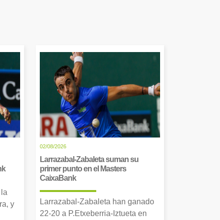
02/08/2026
Larrazabal-Zabaleta suman su
nk
primer punto en el Masters
CaixaBank
 la
Larrazabal-Zabaleta han ganado
a, y
22-20 a P.Etxeberria-Iztueta en