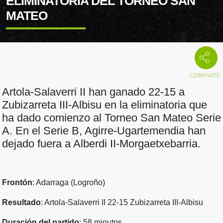
ELIMINATORIA DEL TORNEO SAN
MATEO
Artola-Salaverri II han ganado 22-15 a
Zubizarreta III-Albisu en la eliminatoria que
ha dado comienzo al Torneo San Mateo Serie
A. En el Serie B, Agirre-Ugartemendia han
dejado fuera a Alberdi II-Morgaetxebarria.
Frontón
: Adarraga (Logroño)
Resultado
: Artola-Salaverri II 22-15 Zubizarreta III-Albisu
Duración del partido
: 58 minutos