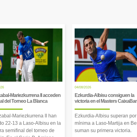
026
04/08/2026
abal-Mariezkurrena II acceden
Ezkurdia-Albisu consiguen la
inal del Torneo La Blanca
victoria en el Masters CaixaBa
zabal-Mariezkurrena II han
Ezkurdia-Albisu superan por
o 22-13 a Laso-Albisu en la
mínima a Laso-Martija en Ber
ra semifinal del torneo de
suman su primera victoria.