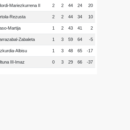
lordi-Mariezkurrena II
2
2
44
24
20
rtola-Rezusta
2
2
44
34
10
aso-Martija
1
2
43
41
2
arrazabal-Zabaleta
1
3
59
64
-5
zkurdia-Albisu
1
3
48
65
-17
ltuna III-Imaz
0
3
29
66
-37