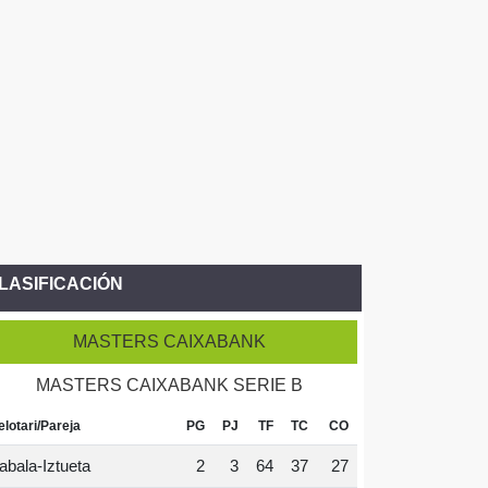
LASIFICACIÓN
MASTERS CAIXABANK
MASTERS CAIXABANK SERIE B
elotari/Pareja
PG
PJ
TF
TC
CO
abala-Iztueta
2
3
64
37
27