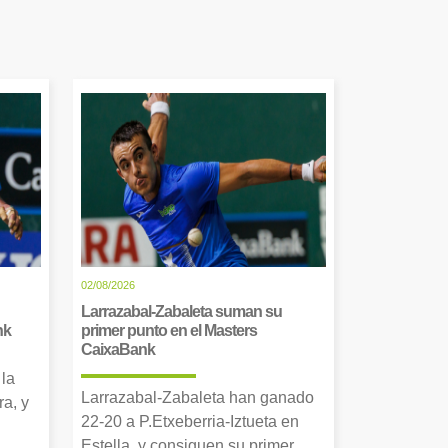
02/08/2026
Larrazabal-Zabaleta suman su
nk
primer punto en el Masters
CaixaBank
 la
Larrazabal-Zabaleta han ganado
a, y
22-20 a P.Etxeberria-Iztueta en
Estella, y consiguen su primer