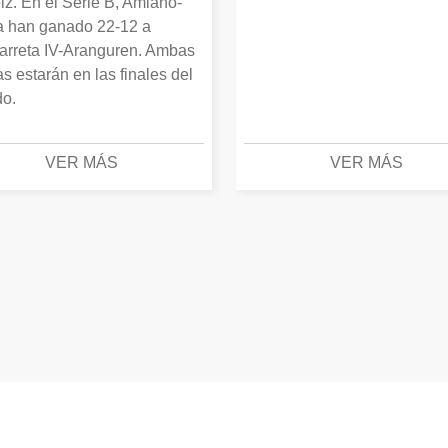
iz. En el Serie B, Amiano-
 han ganado 22-12 a
arreta IV-Aranguren. Ambas
as estarán en las finales del
o.
VER MÁS
VER MÁS