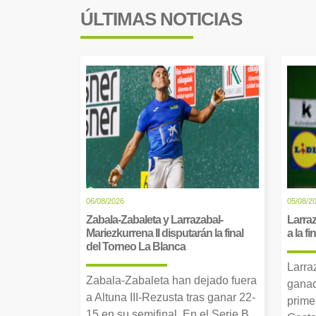
ÚLTIMAS NOTICIAS
06/08/2026
05/08/2
Zabala-Zabaleta y Larrazabal-
Larraz
Mariezkurrena II disputarán la final
a la f
del Torneo La Blanca
Larra
Zabala-Zabaleta han dejado fuera
ganad
a Altuna III-Rezusta tras ganar 22-
prime
15 en su semifinal. En el Serie B,