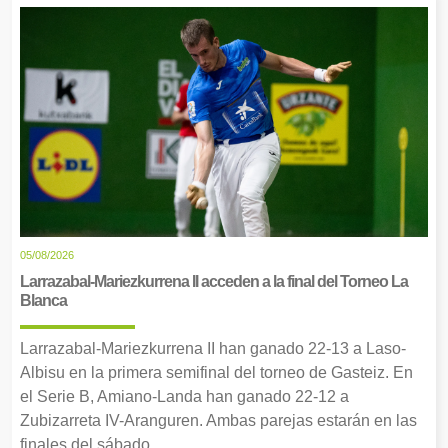
05/08/2026
Larrazabal-Mariezkurrena II acceden a la final del Torneo La
Blanca
Larrazabal-Mariezkurrena II han ganado 22-13 a Laso-
Albisu en la primera semifinal del torneo de Gasteiz. En
el Serie B, Amiano-Landa han ganado 22-12 a
Zubizarreta IV-Aranguren. Ambas parejas estarán en las
finales del sábado.