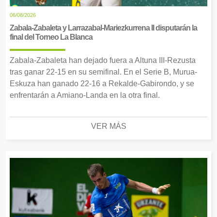
06/08/2026
Zabala-Zabaleta y Larrazabal-Mariezkurrena II disputarán la
final del Torneo La Blanca
Zabala-Zabaleta han dejado fuera a Altuna III-Rezusta
tras ganar 22-15 en su semifinal. En el Serie B, Murua-
Eskuza han ganado 22-16 a Rekalde-Gabirondo, y se
enfrentarán a Amiano-Landa en la otra final.
VER MÁS