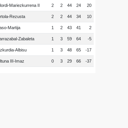
lordi-Mariezkurrena II
2
2
44
24
20
rtola-Rezusta
2
2
44
34
10
aso-Martija
1
2
43
41
2
arrazabal-Zabaleta
1
3
59
64
-5
zkurdia-Albisu
1
3
48
65
-17
ltuna III-Imaz
0
3
29
66
-37