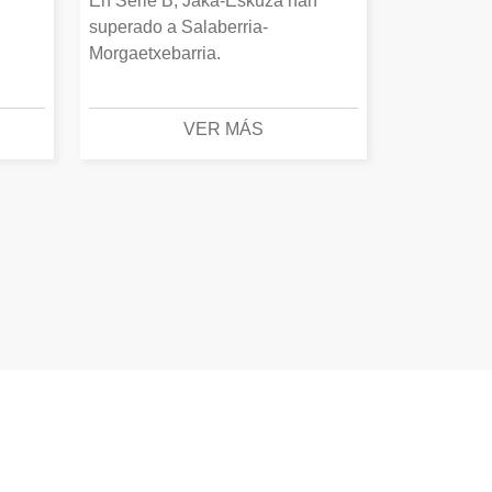
En Serie B, Jaka-Eskuza han
superado a Salaberria-
Morgaetxebarria.
VER MÁS