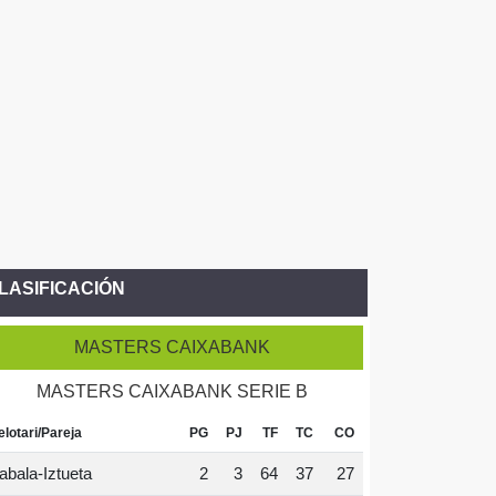
LASIFICACIÓN
MASTERS CAIXABANK
MASTERS CAIXABANK SERIE B
elotari/Pareja
PG
PJ
TF
TC
CO
abala-Iztueta
2
3
64
37
27