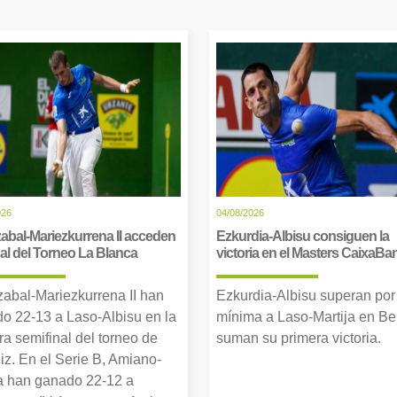
026
04/08/2026
abal-Mariezkurrena II acceden
Ezkurdia-Albisu consiguen la
inal del Torneo La Blanca
victoria en el Masters CaixaBa
zabal-Mariezkurrena II han
Ezkurdia-Albisu superan por
o 22-13 a Laso-Albisu en la
mínima a Laso-Martija en Ber
ra semifinal del torneo de
suman su primera victoria.
iz. En el Serie B, Amiano-
 han ganado 22-12 a