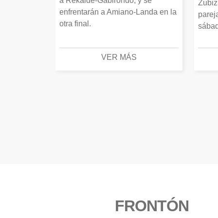
a Rekalde-Gabirondo, y se
Zubiz
enfrentarán a Amiano-Landa en la
parej
otra final.
sábad
VER MÁS
FRONTÓN