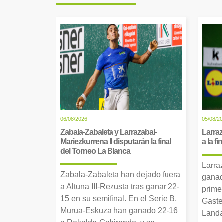
06/08/2026
05/08/2
Zabala-Zabaleta y Larrazabal-
Larraz
Mariezkurrena II disputarán la final
a la f
del Torneo La Blanca
Larra
Zabala-Zabaleta han dejado fuera
ganad
a Altuna III-Rezusta tras ganar 22-
prime
15 en su semifinal. En el Serie B,
Gaste
Murua-Eskuza han ganado 22-16
Landa