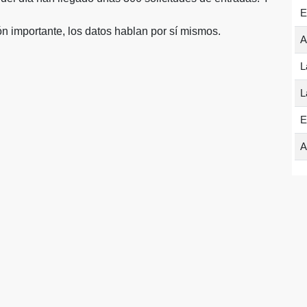
E
n importante, los datos hablan por sí mismos.
A
L
L
E
A