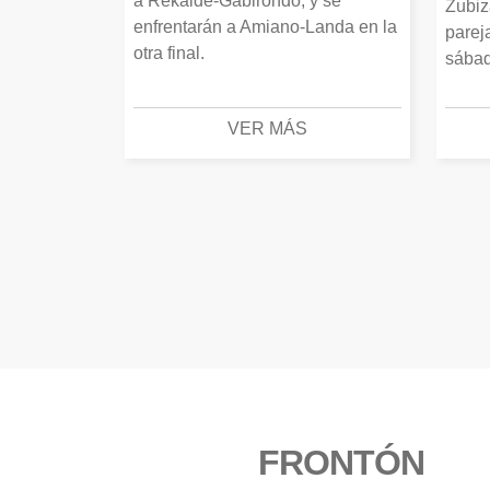
a Rekalde-Gabirondo, y se
Zubiz
enfrentarán a Amiano-Landa en la
parej
otra final.
sábad
VER MÁS
FRONTÓN