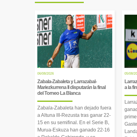
06/08/2026
05/08/2
Zabala-Zabaleta y Larrazabal-
Larraz
Mariezkurrena II disputarán la final
a la f
del Torneo La Blanca
Larra
Zabala-Zabaleta han dejado fuera
ganad
a Altuna III-Rezusta tras ganar 22-
prime
15 en su semifinal. En el Serie B,
Gaste
Murua-Eskuza han ganado 22-16
Landa