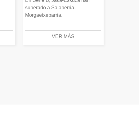
En Serie B, Jaka-Eskuza han
superado a Salaberria-
Morgaetxebarria.
VER MÁS