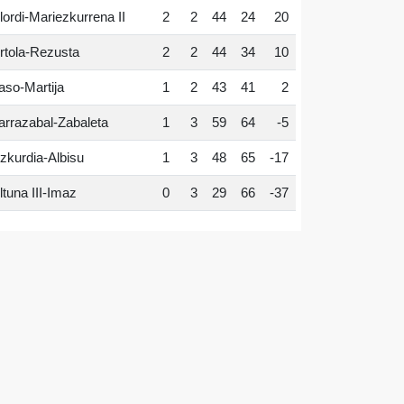
lordi-Mariezkurrena II
2
2
44
24
20
rtola-Rezusta
2
2
44
34
10
aso-Martija
1
2
43
41
2
arrazabal-Zabaleta
1
3
59
64
-5
zkurdia-Albisu
1
3
48
65
-17
ltuna III-Imaz
0
3
29
66
-37