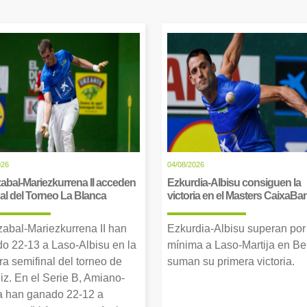
026
04/08/2026
abal-Mariezkurrena II acceden
Ezkurdia-Albisu consiguen la
inal del Torneo La Blanca
victoria en el Masters CaixaBa
zabal-Mariezkurrena II han
Ezkurdia-Albisu superan por
o 22-13 a Laso-Albisu en la
mínima a Laso-Martija en Ber
ra semifinal del torneo de
suman su primera victoria.
iz. En el Serie B, Amiano-
 han ganado 22-12 a