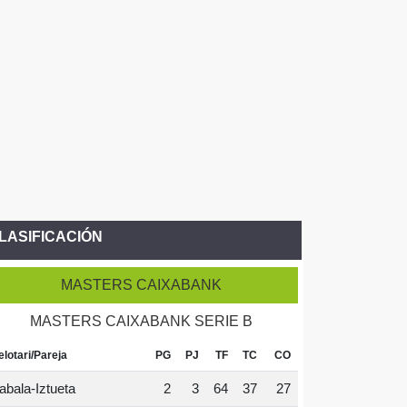
LASIFICACIÓN
MASTERS CAIXABANK
MASTERS CAIXABANK SERIE B
elotari/Pareja
PG
PJ
TF
TC
CO
abala-Iztueta
2
3
64
37
27