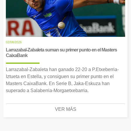
02/08/2026
Larrazabal-Zabaleta suman su primer punto en el Masters
CaixaBank
Larrazabal-Zabaleta han ganado 22-20 a P.Etxeberria-
Iztueta en Estella, y consiguen su primer punto en el
Masters CaixaBank. En Serie B, Jaka-Eskuza han
superado a Salaberria-Morgaetxebarria.
VER MÁS