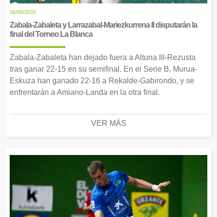
06/08/2026
Zabala-Zabaleta y Larrazabal-Mariezkurrena II disputarán la
final del Torneo La Blanca
Zabala-Zabaleta han dejado fuera a Altuna III-Rezusta
tras ganar 22-15 en su semifinal. En el Serie B, Murua-
Eskuza han ganado 22-16 a Rekalde-Gabirondo, y se
enfrentarán a Amiano-Landa en la otra final.
VER MÁS