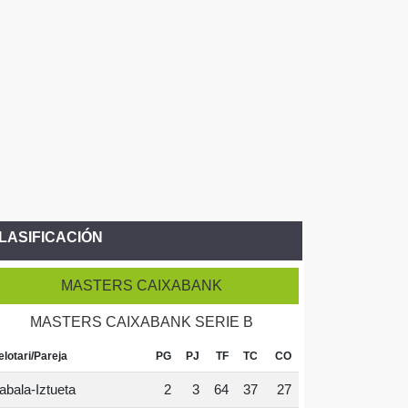
LASIFICACIÓN
MASTERS CAIXABANK
MASTERS CAIXABANK SERIE B
elotari/Pareja
PG
PJ
TF
TC
CO
abala-Iztueta
2
3
64
37
27