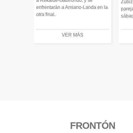
a Rekalde-Gabirondo, y se
Zubiz
enfrentarán a Amiano-Landa en la
parej
otra final.
sábad
VER MÁS
FRONTÓN