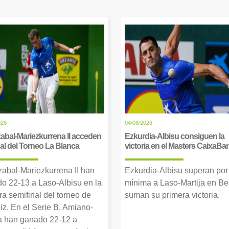
026
04/08/2026
abal-Mariezkurrena II acceden
Ezkurdia-Albisu consiguen la
inal del Torneo La Blanca
victoria en el Masters CaixaBa
zabal-Mariezkurrena II han
Ezkurdia-Albisu superan por
o 22-13 a Laso-Albisu en la
mínima a Laso-Martija en Ber
ra semifinal del torneo de
suman su primera victoria.
iz. En el Serie B, Amiano-
 han ganado 22-12 a