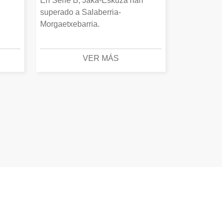
En Serie B, Jaka-Eskuza han
superado a Salaberria-
Morgaetxebarria.
VER MÁS