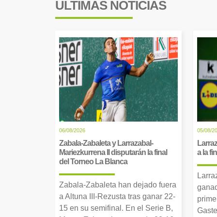
ÚLTIMAS NOTICIAS
06/08/2026
05/08/2
Zabala-Zabaleta y Larrazabal-
Larraz
Mariezkurrena II disputarán la final
a la f
del Torneo La Blanca
Larra
Zabala-Zabaleta han dejado fuera
ganad
a Altuna III-Rezusta tras ganar 22-
prime
15 en su semifinal. En el Serie B,
Gaste