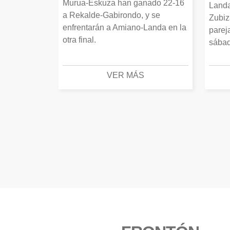
Murua-Eskuza han ganado 22-16
Landa
a Rekalde-Gabirondo, y se
Zubiz
enfrentarán a Amiano-Landa en la
parej
otra final.
sábad
VER MÁS