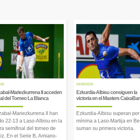
026
04/08/2026
abal-Mariezkurrena II acceden
Ezkurdia-Albisu consiguen la
inal del Torneo La Blanca
victoria en el Masters CaixaBa
zabal-Mariezkurrena II han
Ezkurdia-Albisu superan por
o 22-13 a Laso-Albisu en la
mínima a Laso-Martija en Ber
ra semifinal del torneo de
suman su primera victoria.
iz. En el Serie B, Amiano-