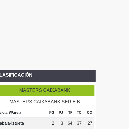
LASIFICACIÓN
MASTERS CAIXABANK
MASTERS CAIXABANK SERIE B
elotari/Pareja
PG
PJ
TF
TC
CO
abala-Iztueta
2
3
64
37
27