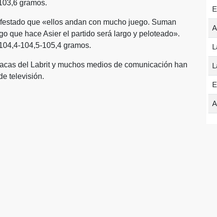
-103,6 gramos.
E
festado que «ellos andan con mucho juego. Suman
A
ego que hace Asier el partido será largo y peloteado».
 104,4-104,5-105,4 gramos.
L
tacas del Labrit y muchos medios de comunicación han
L
de televisión.
E
A