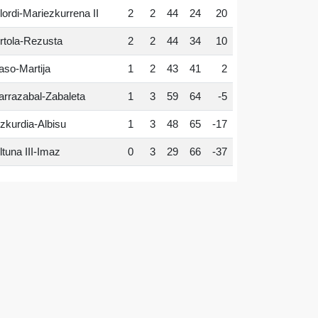
lordi-Mariezkurrena II
2
2
44
24
20
rtola-Rezusta
2
2
44
34
10
aso-Martija
1
2
43
41
2
arrazabal-Zabaleta
1
3
59
64
-5
zkurdia-Albisu
1
3
48
65
-17
ltuna III-Imaz
0
3
29
66
-37