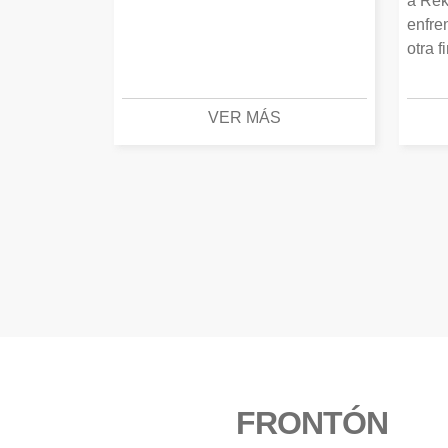
a Rek
enfre
otra f
VER MÁS
FRONTÓN