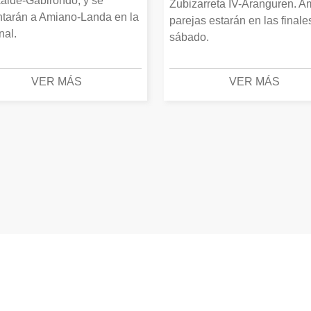
alde-Gabirondo, y se
Zubizarreta IV-Aranguren. 
ntarán a Amiano-Landa en la
parejas estarán en las finale
inal.
sábado.
VER MÁS
VER MÁS