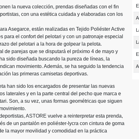
E
nen la nueva colección, prendas diseñadas con el fin
eportistas, con una estética cuidada y elaboradas con los
A
ra Asegarce, están realizadas en Tejido Poliéster Active
L
les para el confort del pelotari y con un patronaje especial
L
azo del pelotari a la hora de golpear la pelota.
nal de parejas que se disputará el próximo 4 de mayo y
E
I, ha sido diseñada buscando la pureza de líneas, la
 indican movimiento. Además, se ha seguido la tendencia
A
ación las primeras camisetas deportivas.
leta han sido los encargados de presentar las nuevas
os laterales y en la parte central del pecho que marca e
otari. Son, a su vez, unas formas geométricas que siguen
 movimiento.
deportistas, ASTORE vuelve a reinterpretar esta prenda,
és de un pantalón en poliéster-lycra con cintura de goma
i de la mayor movilidad y comodidad en la práctica