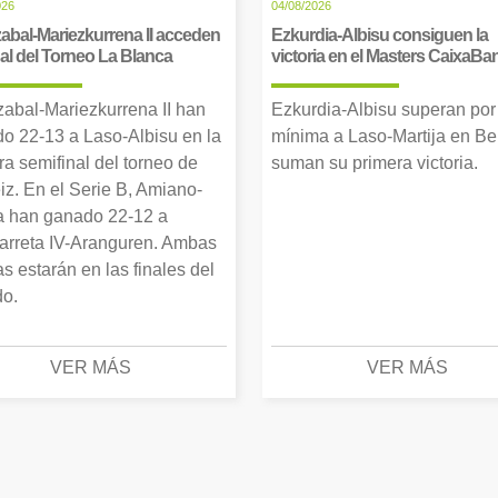
026
04/08/2026
abal-Mariezkurrena II acceden
Ezkurdia-Albisu consiguen la
inal del Torneo La Blanca
victoria en el Masters CaixaBa
zabal-Mariezkurrena II han
Ezkurdia-Albisu superan por
o 22-13 a Laso-Albisu en la
mínima a Laso-Martija en Ber
ra semifinal del torneo de
suman su primera victoria.
iz. En el Serie B, Amiano-
 han ganado 22-12 a
arreta IV-Aranguren. Ambas
as estarán en las finales del
o.
VER MÁS
VER MÁS