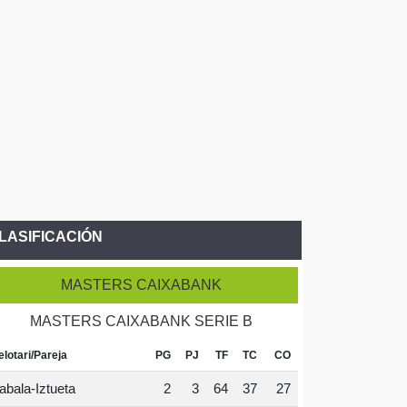
LASIFICACIÓN
MASTERS CAIXABANK
MASTERS CAIXABANK SERIE B
elotari/Pareja
PG
PJ
TF
TC
CO
abala-Iztueta
2
3
64
37
27