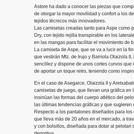
Astore ha dado a conocer las piezas que compo
de otorgar la mayor movilidad y confort a los d
tejidos técnicos más innovadores.
Las camisetas creadas tanto para Aspe como pa
Dry, con tejido rejilla transpirable en los latera
en las mangas para facilitar el movimiento de br
La camiseta de Aspe, que se va a lucir en la fi
que vestirán Mtz. de Irujo y Barriola Olaizola I
sencillez y dispone de unos cortes curvos que
de aportar un toque retro, teniendo como inspir
En el caso de Asegarce, Olaizola II y Aretxaba
camisetas de juego, que llevan una gráfica en l
insinúan las formas del cuerpo atlético del pel
las últimas tendencias gráficas y que sugieren
Respecto a los pantalones diseñados para los 
que lleva más de 20 años en el mercado, a trav
y con bolsillos, diseñada para dotar al pelotar
deportiva.