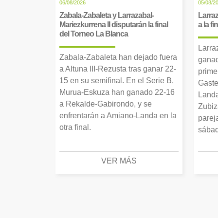
06/08/2026
05/08/2
Zabala-Zabaleta y Larrazabal-
Larraz
Mariezkurrena II disputarán la final
a la f
del Torneo La Blanca
Larra
Zabala-Zabaleta han dejado fuera
ganad
a Altuna III-Rezusta tras ganar 22-
prime
15 en su semifinal. En el Serie B,
Gaste
Murua-Eskuza han ganado 22-16
Landa
a Rekalde-Gabirondo, y se
Zubiz
enfrentarán a Amiano-Landa en la
parej
otra final.
sábad
VER MÁS