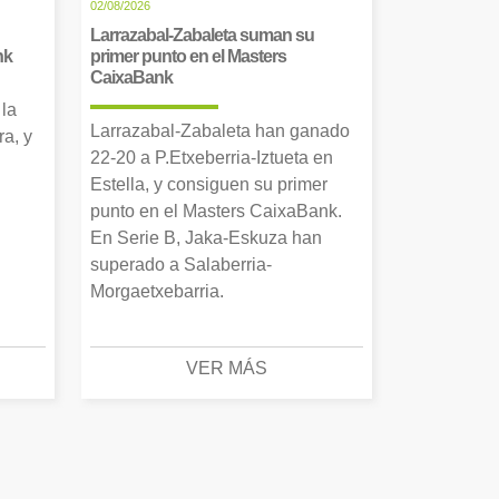
02/08/2026
Larrazabal-Zabaleta suman su
nk
primer punto en el Masters
CaixaBank
 la
Larrazabal-Zabaleta han ganado
a, y
22-20 a P.Etxeberria-Iztueta en
Estella, y consiguen su primer
punto en el Masters CaixaBank.
En Serie B, Jaka-Eskuza han
superado a Salaberria-
Morgaetxebarria.
VER MÁS