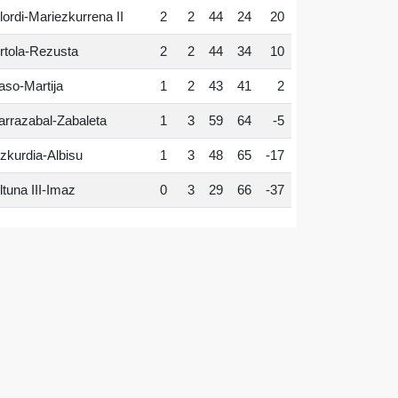
lordi-Mariezkurrena II
2
2
44
24
20
rtola-Rezusta
2
2
44
34
10
aso-Martija
1
2
43
41
2
arrazabal-Zabaleta
1
3
59
64
-5
zkurdia-Albisu
1
3
48
65
-17
ltuna III-Imaz
0
3
29
66
-37