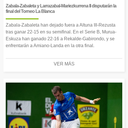
Zabala-Zabaleta y Larrazabal-Mariezkurrena II disputarán la
final del Torneo La Blanca
Zabala-Zabaleta han dejado fuera a Altuna III-Rezusta
tras ganar 22-15 en su semifinal. En el Serie B, Murua-
Eskuza han ganado 22-16 a Rekalde-Gabirondo, y se
enfrentarán a Amiano-Landa en la otra final.
VER MÁS