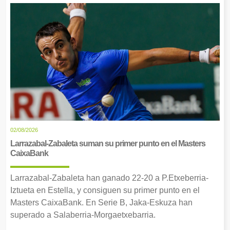
02/08/2026
Larrazabal-Zabaleta suman su primer punto en el Masters
CaixaBank
Larrazabal-Zabaleta han ganado 22-20 a P.Etxeberria-
Iztueta en Estella, y consiguen su primer punto en el
Masters CaixaBank. En Serie B, Jaka-Eskuza han
superado a Salaberria-Morgaetxebarria.