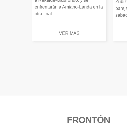
a Rekalde-Gabirondo, y se
Zubiz
enfrentarán a Amiano-Landa en la
parej
otra final.
sábad
VER MÁS
FRONTÓN