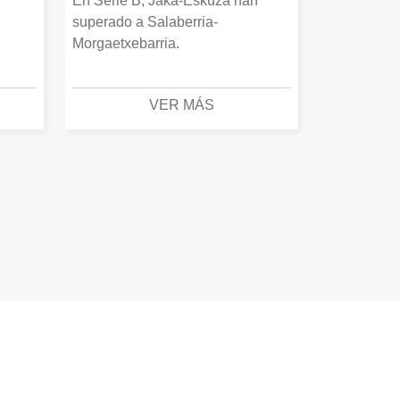
En Serie B, Jaka-Eskuza han
superado a Salaberria-
Morgaetxebarria.
VER MÁS