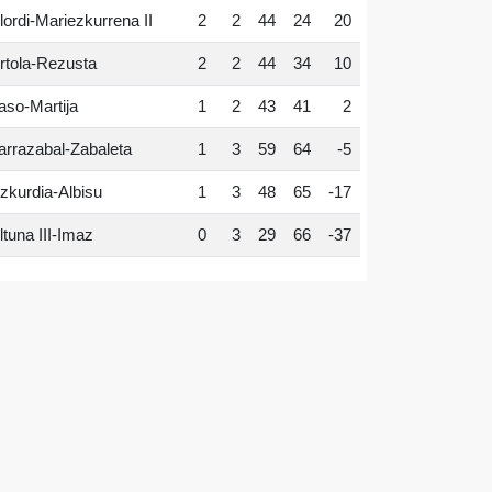
lordi-Mariezkurrena II
2
2
44
24
20
rtola-Rezusta
2
2
44
34
10
aso-Martija
1
2
43
41
2
arrazabal-Zabaleta
1
3
59
64
-5
zkurdia-Albisu
1
3
48
65
-17
ltuna III-Imaz
0
3
29
66
-37