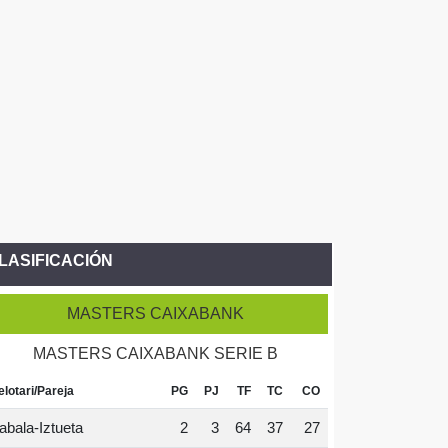
LASIFICACIÓN
MASTERS CAIXABANK
MASTERS CAIXABANK SERIE B
elotari/Pareja
PG
PJ
TF
TC
CO
abala-Iztueta
2
3
64
37
27