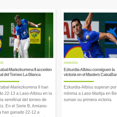
026
04/08/2026
abal-Mariezkurrena II acceden
Ezkurdia-Albisu consiguen la
inal del Torneo La Blanca
victoria en el Masters CaixaBa
zabal-Mariezkurrena II han
Ezkurdia-Albisu superan por
o 22-13 a Laso-Albisu en la
mínima a Laso-Martija en Ber
ra semifinal del torneo de
suman su primera victoria.
iz. En el Serie B, Amiano-
 han ganado 22-12 a