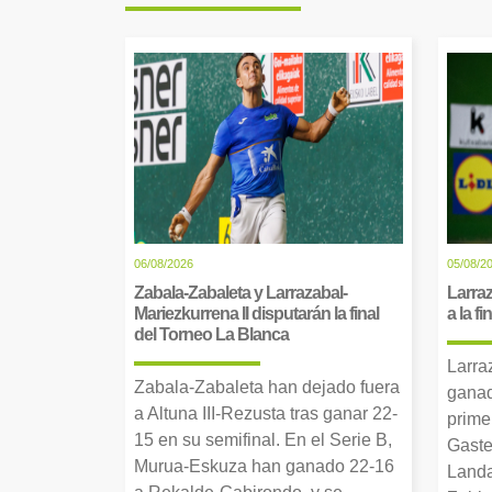
06/08/2026
05/08/2
Zabala-Zabaleta y Larrazabal-
Larraz
Mariezkurrena II disputarán la final
a la f
del Torneo La Blanca
Larra
Zabala-Zabaleta han dejado fuera
ganad
a Altuna III-Rezusta tras ganar 22-
prime
15 en su semifinal. En el Serie B,
Gaste
Murua-Eskuza han ganado 22-16
Landa