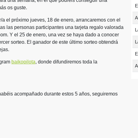
ará una semana, en el que podréis conseguir una
E
más os guste.
A
a el próximo jueves, 18 de enero, arrancaremos con el
as las personas participantes una tarjeta regalo valorada
L
com. Y el 25 de enero, una vez se haya dado a conocer
L
tercer sorteo. El ganador de este último sorteo obtendrá
ejas.
E
agram
baikopilota
, donde difundiremos toda la
A
 habéis acompañado durante estos 5 años, seguiremos