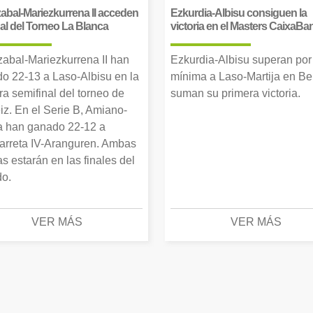
abal-Mariezkurrena II acceden
Ezkurdia-Albisu consiguen la
inal del Torneo La Blanca
victoria en el Masters CaixaBa
zabal-Mariezkurrena II han
Ezkurdia-Albisu superan por
o 22-13 a Laso-Albisu en la
mínima a Laso-Martija en Ber
ra semifinal del torneo de
suman su primera victoria.
iz. En el Serie B, Amiano-
 han ganado 22-12 a
arreta IV-Aranguren. Ambas
as estarán en las finales del
o.
VER MÁS
VER MÁS