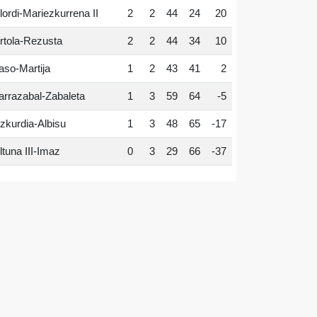
lordi-Mariezkurrena II
2
2
44
24
20
rtola-Rezusta
2
2
44
34
10
aso-Martija
1
2
43
41
2
arrazabal-Zabaleta
1
3
59
64
-5
zkurdia-Albisu
1
3
48
65
-17
ltuna III-Imaz
0
3
29
66
-37