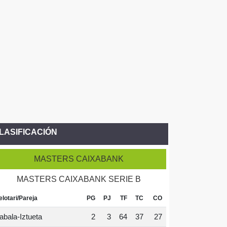
LASIFICACIÓN
MASTERS CAIXABANK
MASTERS CAIXABANK SERIE B
elotari/Pareja
PG
PJ
TF
TC
CO
abala-Iztueta
2
3
64
37
27