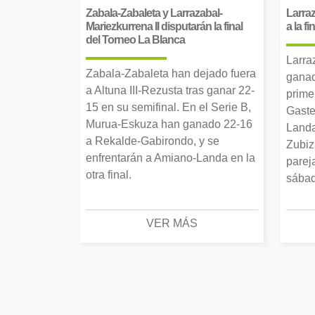
Zabala-Zabaleta y Larrazabal-
Larraz
Mariezkurrena II disputarán la final
a la f
del Torneo La Blanca
Larra
Zabala-Zabaleta han dejado fuera
ganad
a Altuna III-Rezusta tras ganar 22-
prime
15 en su semifinal. En el Serie B,
Gaste
Murua-Eskuza han ganado 22-16
Landa
a Rekalde-Gabirondo, y se
Zubiz
enfrentarán a Amiano-Landa en la
parej
otra final.
sábad
VER MÁS