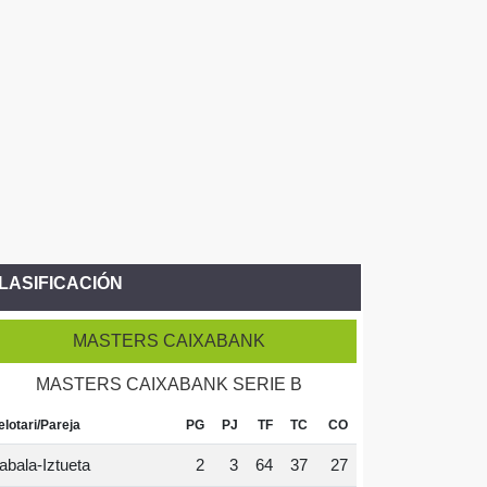
LASIFICACIÓN
MASTERS CAIXABANK
MASTERS CAIXABANK SERIE B
elotari/Pareja
PG
PJ
TF
TC
CO
abala-Iztueta
2
3
64
37
27