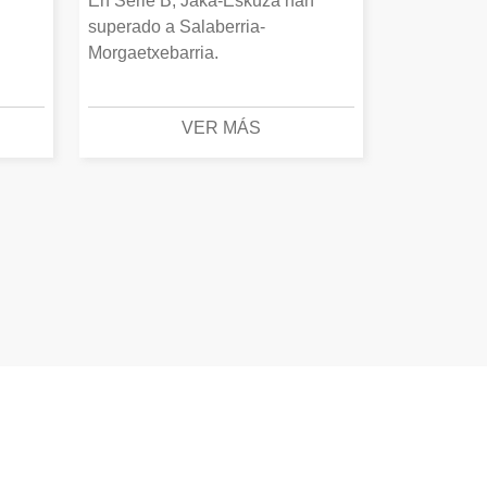
En Serie B, Jaka-Eskuza han
superado a Salaberria-
Morgaetxebarria.
VER MÁS