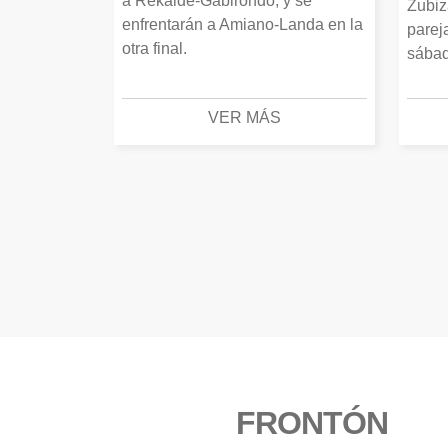
a Rekalde-Gabirondo, y se
Zubiz
enfrentarán a Amiano-Landa en la
parej
otra final.
sábad
VER MÁS
FRONTÓN