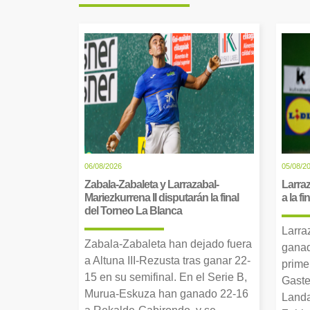
06/08/2026
05/08/2
Zabala-Zabaleta y Larrazabal-
Larraz
Mariezkurrena II disputarán la final
a la f
del Torneo La Blanca
Larra
Zabala-Zabaleta han dejado fuera
ganad
a Altuna III-Rezusta tras ganar 22-
prime
15 en su semifinal. En el Serie B,
Gaste
Murua-Eskuza han ganado 22-16
Landa