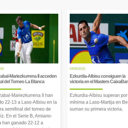
026
04/08/2026
abal-Mariezkurrena II acceden
Ezkurdia-Albisu consiguen la
inal del Torneo La Blanca
victoria en el Masters CaixaBa
zabal-Mariezkurrena II han
Ezkurdia-Albisu superan por
o 22-13 a Laso-Albisu en la
mínima a Laso-Martija en Ber
ra semifinal del torneo de
suman su primera victoria.
iz. En el Serie B, Amiano-
 han ganado 22-12 a