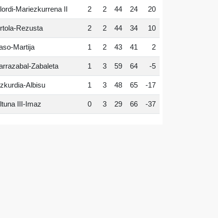
lordi-Mariezkurrena II
2
2
44
24
20
rtola-Rezusta
2
2
44
34
10
aso-Martija
1
2
43
41
2
arrazabal-Zabaleta
1
3
59
64
-5
zkurdia-Albisu
1
3
48
65
-17
ltuna III-Imaz
0
3
29
66
-37