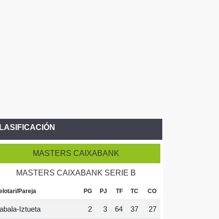
LASIFICACIÓN
MASTERS CAIXABANK
MASTERS CAIXABANK SERIE B
elotari/Pareja
PG
PJ
TF
TC
CO
abala-Iztueta
2
3
64
37
27