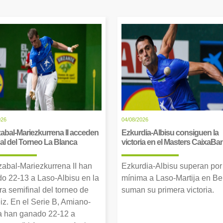
026
04/08/2026
abal-Mariezkurrena II acceden
Ezkurdia-Albisu consiguen la
inal del Torneo La Blanca
victoria en el Masters CaixaBa
zabal-Mariezkurrena II han
Ezkurdia-Albisu superan por
o 22-13 a Laso-Albisu en la
mínima a Laso-Martija en Ber
ra semifinal del torneo de
suman su primera victoria.
iz. En el Serie B, Amiano-
 han ganado 22-12 a