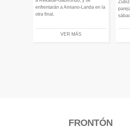
a Rekalde-Gabirondo, y se
Zubiz
enfrentarán a Amiano-Landa en la
parej
otra final.
sábad
VER MÁS
FRONTÓN