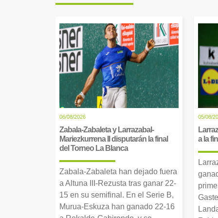
06/08/2026
05/08/2
Zabala-Zabaleta y Larrazabal-
Larraz
Mariezkurrena II disputarán la final
a la f
del Torneo La Blanca
Larra
Zabala-Zabaleta han dejado fuera
ganad
a Altuna III-Rezusta tras ganar 22-
prime
15 en su semifinal. En el Serie B,
Gaste
Murua-Eskuza han ganado 22-16
Landa