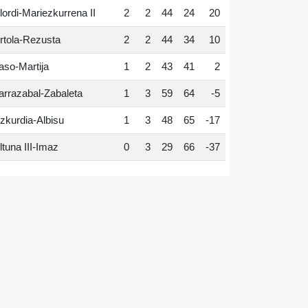
lordi-Mariezkurrena II
2
2
44
24
20
rtola-Rezusta
2
2
44
34
10
aso-Martija
1
2
43
41
2
arrazabal-Zabaleta
1
3
59
64
-5
zkurdia-Albisu
1
3
48
65
-17
ltuna III-Imaz
0
3
29
66
-37