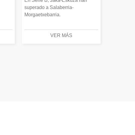
En Serie B, Jaka-Eskuza han
superado a Salaberria-
Morgaetxebarria.
VER MÁS