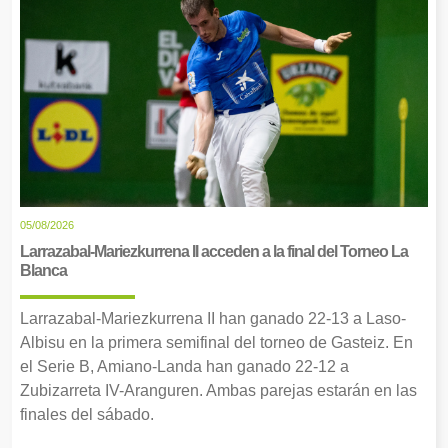
05/08/2026
Larrazabal-Mariezkurrena II acceden a la final del Torneo La
Blanca
Larrazabal-Mariezkurrena II han ganado 22-13 a Laso-
Albisu en la primera semifinal del torneo de Gasteiz. En
el Serie B, Amiano-Landa han ganado 22-12 a
Zubizarreta IV-Aranguren. Ambas parejas estarán en las
finales del sábado.