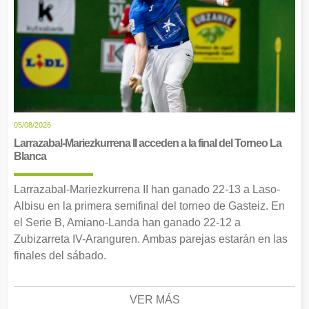
05/08/2026
Larrazabal-Mariezkurrena II acceden a la final del Torneo La
Blanca
Larrazabal-Mariezkurrena II han ganado 22-13 a Laso-
Albisu en la primera semifinal del torneo de Gasteiz. En
el Serie B, Amiano-Landa han ganado 22-12 a
Zubizarreta IV-Aranguren. Ambas parejas estarán en las
finales del sábado.
VER MÁS