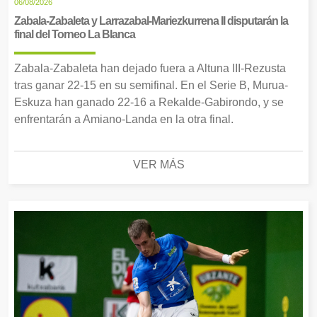
06/08/2026
Zabala-Zabaleta y Larrazabal-Mariezkurrena II disputarán la
final del Torneo La Blanca
Zabala-Zabaleta han dejado fuera a Altuna III-Rezusta
tras ganar 22-15 en su semifinal. En el Serie B, Murua-
Eskuza han ganado 22-16 a Rekalde-Gabirondo, y se
enfrentarán a Amiano-Landa en la otra final.
VER MÁS