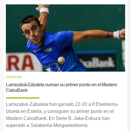
02/08/2026
Larrazabal-Zabaleta suman su primer punto en el Masters
CaixaBank
Larrazabal-Zabaleta han ganado 22-20 a P.Etxeberria-
Iztueta en Estella, y consiguen su primer punto en el
Masters CaixaBank. En Serie B, Jaka-Eskuza han
superado a Salaberria-Morgaetxebarria.