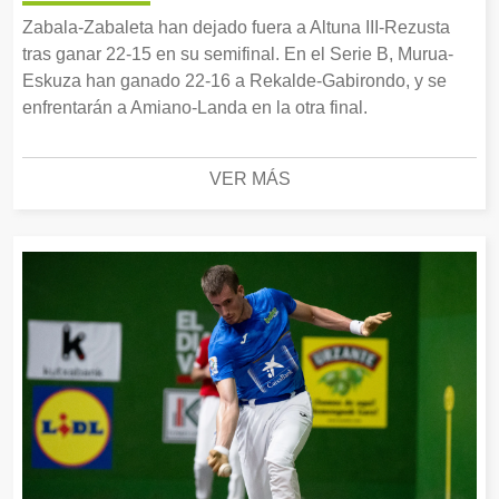
Zabala-Zabaleta han dejado fuera a Altuna III-Rezusta
tras ganar 22-15 en su semifinal. En el Serie B, Murua-
Eskuza han ganado 22-16 a Rekalde-Gabirondo, y se
enfrentarán a Amiano-Landa en la otra final.
VER MÁS