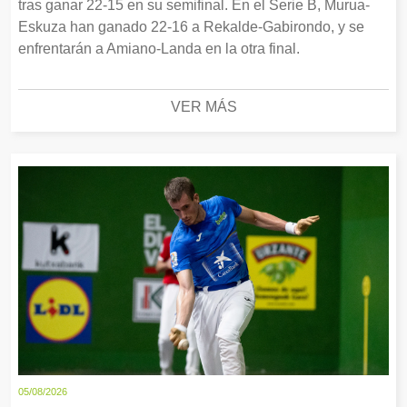
tras ganar 22-15 en su semifinal. En el Serie B, Murua-
Eskuza han ganado 22-16 a Rekalde-Gabirondo, y se
enfrentarán a Amiano-Landa en la otra final.
VER MÁS
05/08/2026