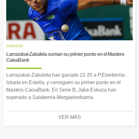
02/08/2026
Larrazabal-Zabaleta suman su primer punto en el Masters
CaixaBank
Larrazabal-Zabaleta han ganado 22-20 a P.Etxeberria-
Iztueta en Estella, y consiguen su primer punto en el
Masters CaixaBank. En Serie B, Jaka-Eskuza han
superado a Salaberria-Morgaetxebarria.
VER MÁS