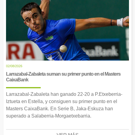
02/08/2026
Larrazabal-Zabaleta suman su primer punto en el Masters
CaixaBank
Larrazabal-Zabaleta han ganado 22-20 a P.Etxeberria-
Iztueta en Estella, y consiguen su primer punto en el
Masters CaixaBank. En Serie B, Jaka-Eskuza han
superado a Salaberria-Morgaetxebarria.